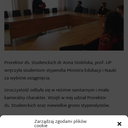
Prorektor ds. Studenckich dr Anna Stolińska, prof. UP
wręczyła studentom stypendia Ministra Edukacji i Nauki
za wybitne osiągnięcia.
Uroczystość odbyła się w reżimie sanitarnym i miała
kameralny charakter. Wzięli w niej udział Prorektor
ds. Studenckich oraz niewielkie grono stypendystów.
Wśród osób, które otrzymały stypendia Ministra Edukacji
Zarządzaj zgodami plików
i Nauki znaleźli się: Kamil Dawid Dąbek – art & design (drugi
cookie