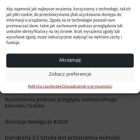
rok studiów drugiego stopnia), Karolina Agnieszka
Aby zapewnić jak najlepsze wrażenia, korzystamy z technologii, takich
Glanowska – art & design (drugi rok studiów drugiego
jak pliki cookie, do przechowywania i/lub uzyskiwania dostępu do
informacji o urządzeniu. Zgoda na te technologie pozwoli nam
stopnia), Kamila Monika Jajkowska – art & design (drugi rok
przetwarzać dane, takie jak zachowanie podczas przeglądania lub
studiów drugiego stopnia), Katarzyna Weronika Pieczko –
unikalne identyfikatory na tej stronie. Brak wyrażenia zgody lub
wycofanie zgody może niekorzystnie wpłynąć na niektóre cechy i
art & design (drugi rok studiów drugiego stopnia), Gabriela
funkcje.
Grażyna Żełudziewicz – art & design (pierwszy rok studiów
drugiego stopnia).
Akceptuję
Gratulujemy
Zobacz preferencje
OSTATNIE WPISY
Polityka ciasteczek
Oświadczenie o prywatności
Wyróżnienia podczas przeglądu semestralnego
kierunku Grafika
Ilustracja Nawigacja #2026
transgrafia 3.5 Sztuka jest przestrzenią wolności