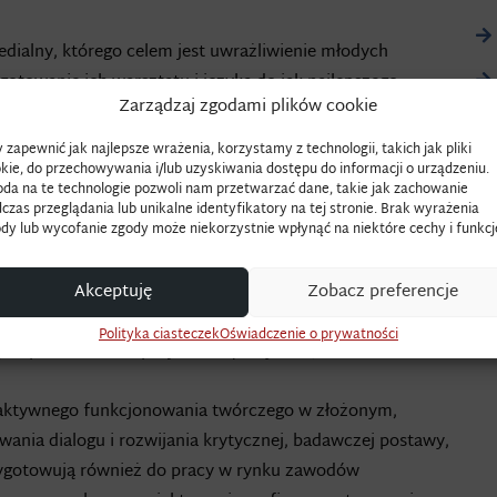
edialny, którego celem jest uwrażliwienie młodych
otowanie ich warsztatu i języka do jak najlepszego
Zarządzaj zgodami plików cookie
udentom swobodę kształtowania własnej drogi artystycznej.
od kątem własnych zainteresowań artystycznych,
 zapewnić jak najlepsze wrażenia, korzystamy z technologii, takich jak pliki
ziałań przestrzennych, multimediów, fotografii narracyjnej,
kie, do przechowywania i/lub uzyskiwania dostępu do informacji o urządzeniu.
da na te technologie pozwoli nam przetwarzać dane, takie jak zachowanie
graficznego, animacji, rysunku itd.
czas przeglądania lub unikalne identyfikatory na tej stronie. Brak wyrażenia
zakresu sztuki współczesnej, która wspomaga twórców
dy lub wycofanie zgody może niekorzystnie wpłynąć na niektóre cechy i funkcj
budowaniu spójnego przekazu artystycznego.
Akceptuję
Zobacz preferencje
tyczny projekt zespołowy, który rozwija umiejętności
, odpowiedzialność, zarządzanie czasem. Zajęcia mają
Polityka ciasteczek
Oświadczenie o prywatności
ch przez dwóch specjalistów / artystów,
 aktywnego funkcjonowania twórczego w złożonym,
ania dialogu i rozwijania krytycznej, badawczej postawy,
rzygotowują również do pracy w rynku zawodów