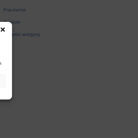
Pracownie
Dyplom
Egzamin wstępny
e.