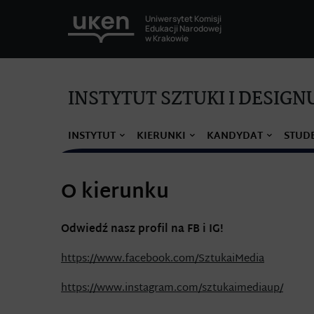
Uniwersytet Komisji
Edukacji Narodowej
w Krakowie
INSTYTUT SZTUKI I DESIGN
INSTYTUT
KIERUNKI
KANDYDAT
STUD
O kierunku
Odwiedź nasz profil na FB i IG!
https://www.facebook.com/SztukaiMedia
https://www.instagram.com/sztukaimediaup/