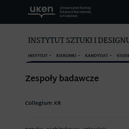
Uniwersytet Komisji
Edukacji Narodowej
w Krakowie
INSTYTUT SZTUKI I DESIGN
INSTYTUT
KIERUNKI
KANDYDAT
STUD
Zespoły badawcze
Collegium XR