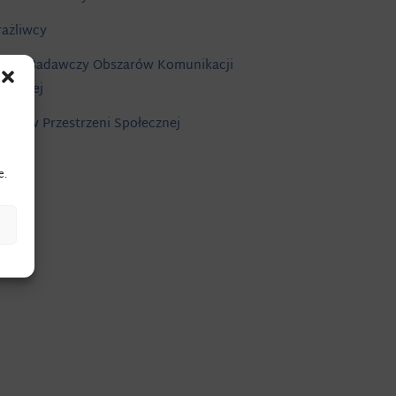
ażliwcy
spół Badawczy Obszarów Komunikacji
zualnej
tuka w Przestrzeni Społecznej
e.