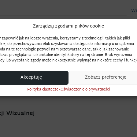
Wr
Ze
Zarządzaj zgodami plików cookie
Wi
 zapewnić jak najlepsze wrażenia, korzystamy z technologii, takich jak pliki
Sz
kie, do przechowywania i/lub uzyskiwania dostępu do informacji o urządzeniu.
da na te technologie pozwoli nam przetwarzać dane, takie jak zachowanie
czas przeglądania lub unikalne identyfikatory na tej stronie. Brak wyrażenia
dy lub wycofanie zgody może niekorzystnie wpłynąć na niektóre cechy i funkcj
Akceptuję
Zobacz preferencje
Polityka ciasteczek
Oświadczenie o prywatności
ji Wizualnej