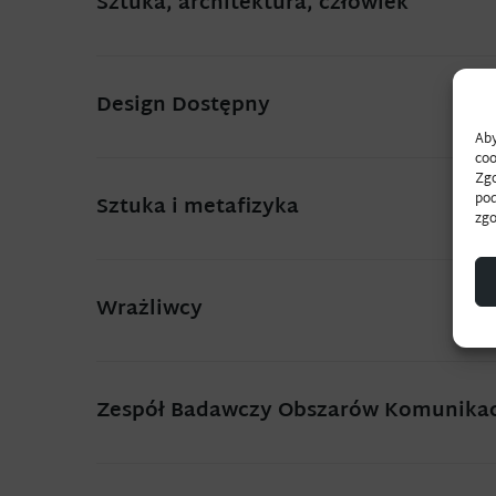
Sztuka, architektura, człowiek
Design Dostępny
Aby
coo
Zgo
pod
Sztuka i metafizyka
zgo
Wrażliwcy
Zespół Badawczy Obszarów Komunikac