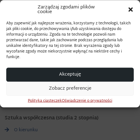
Zarządzaj zgodami plików
Egzamin magisterski jest formą obrony pisemnej pracy
cookie
magisterskiej. Elementem egzaminu jest autoprezentacja
Aby zapewnić jak najlepsze wrażenia, korzystamy z technologii, takich
problematyki podjętej w pracy magisterskiej. W dalszej
jak pliki cookie, do przechowywania i/lub uzyskiwania dostępu do
informacji o urządzeniu. Zgoda na te technologie pozwoli nam
części egzamin polega na udzieleniu odpowiedzi na pytania
przetwarzać dane, takie jak zachowanie podczas przeglądania lub
zadawane przez członków Komisji egzaminu
unikalne identyfikatory na tej stronie. Brak wyrażenia zgody lub
wycofanie zgody może niekorzystnie wpłynąć na niektóre cechy i
magisterskiego powołanej przez kierownika Katedry Nauk
funkcje.
o Sztuce.
Akceptuję
Schemat pierwszej strony
Zobacz preferencje
Zalecenia do redagowania prac mgr Szt Wsp
Polityka ciasteczek
Oświadczenie o prywatności
Sztuka współczesna (studia 2 stopnia)
O kierunku