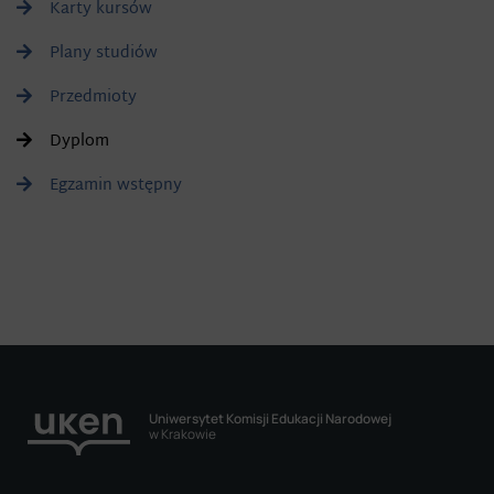
Karty kursów
Plany studiów
Przedmioty
Dyplom
Egzamin wstępny
Uniwersytet Komisji Edukacji Narodowej
w Krakowie