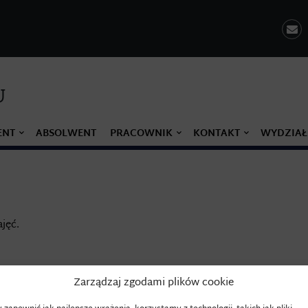
U
ENT
ABSOLWENT
PRACOWNIK
KONTAKT
WYDZIAŁ
jęć.
Zarządzaj zgodami plików cookie