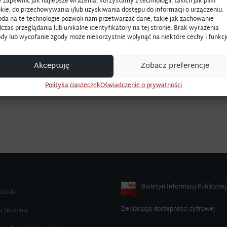
 zapewnić jak najlepsze wrażenia, korzystamy z technologii, takich jak pliki
kie, do przechowywania i/lub uzyskiwania dostępu do informacji o urządzeniu.
da na te technologie pozwoli nam przetwarzać dane, takie jak zachowanie
czas przeglądania lub unikalne identyfikatory na tej stronie. Brak wyrażenia
dy lub wycofanie zgody może niekorzystnie wpłynąć na niektóre cechy i funkcj
Akceptuję
Zobacz preferencje
Polityka ciasteczek
Oświadczenie o prywatności
Biuletyn Informacji Publicznej
Sztuki
Deklaracja dostępności cyfrowej
a Uczelnia