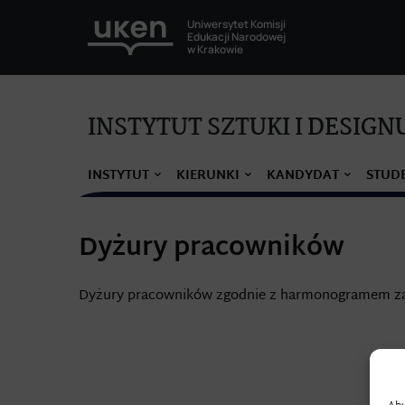
Uniwersytet Komisji
Edukacji Narodowej
w Krakowie
INSTYTUT SZTUKI I DESIGN
INSTYTUT
KIERUNKI
KANDYDAT
STUD
Dyżury pracowników
Dyżury pracowników zgodnie z harmonogramem za