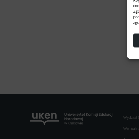
Aby
coo
Zgo
pod
zgo
Uniwersytet Komisji Edukacji
Wydział 
Narodowej
w Krakowie
Wirtualn