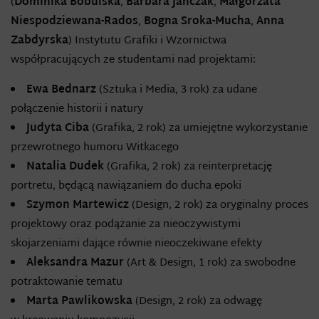
(
Dominika Bobulska
,
Barbara Janczak
,
Małgorzata
Niespodziewana-Rados
,
Bogna Sroka-Mucha
,
Anna
Zabdyrska
) Instytutu Grafiki i Wzornictwa
współpracujących ze studentami nad projektami:
Ewa Bednarz
(Sztuka i Media, 3 rok) za udane
połączenie historii i natury
Judyta Ciba
(Grafika, 2 rok) za umiejętne wykorzystanie
przewrotnego humoru Witkacego
Natalia Dudek
(Grafika, 2 rok) za reinterpretację
portretu, będącą nawiązaniem do ducha epoki
Szymon Martewicz
(Design, 2 rok) za oryginalny proces
projektowy oraz podążanie za nieoczywistymi
skojarzeniami dające równie nieoczekiwane efekty
Aleksandra Mazur
(Art & Design, 1 rok) za swobodne
potraktowanie tematu
Marta Pawlikowska
(Design, 2 rok) za odwagę