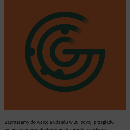
Zapraszamy do wzięcia udziału w 20. edycji przeglądu