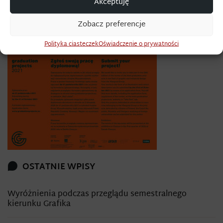
Akceptuję
Zobacz preferencje
Źródło:
http://www.graduationprojects.eu/news/116
Polityka ciasteczek
Oświadczenie o prywatności
OSTATNIE WPISY
Wyróżnienia podczas przeglądu semestralnego
kierunku Grafika