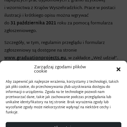
najlepszych prac dyplomowych z grafiki użytkowej
i wzornictwa z Krajów Wyszehradzkich. Prace w postaci
ilustracji i krótkiego opisu można wgrywać
do
31 października 2021
roku za pomocą formularza
zgłoszeniowego.
Szczegóły, w tym, regulamin przeglądu i formularz
zgłoszeniowy są dostępne na stronie
www.graduationprojects.eu
, w zakładce „Weź udział”.
Do przeglądu zgłaszane mogą być tylko prace dyplomowe
Zarządzaj zgodami plików
cookie
obronione w okresie od 2 listopada 2020 do 31 października
2021 w szkołach krajów Grupy Wyszehradzkiej, bądź
Aby zapewnić jak najlepsze wrażenia, korzystamy z technologii, takich
jak pliki cookie, do przechowywania i/lub uzyskiwania dostępu do
przez obywateli Polski, Republiki Czeskiej, Słowacji i Węgier
informacji o urządzeniu. Zgoda na te technologie pozwoli nam
na uczelniach zagranicznych.
przetwarzać dane, takie jak zachowanie podczas przeglądania lub
unikalne identyfikatory na tej stronie. Brak wyrażenia zgody lub
wycofanie zgody może niekorzystnie wpłynąć na niektóre cechy i
Wystawa: Prace laureatów przeglądu zostaną
funkcje.
zaprezentowane na wystawie w Cieszynie w pierwszym
kwartale 2022 roku w Zamku Cieszyn.