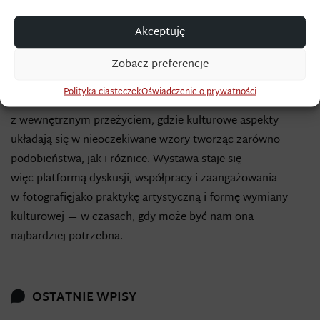
zrozumieć siebie nawzajem i otaczającą nas rzeczywistość,
Akceptuję
musimy zmierzyć się z pytaniami — o tożsamość, pamięć,
krajobraz i przemiany.
Zobacz preferencje
Common Ground
traktuje książkę jako obiekt artystyczny
Polityka ciasteczek
Oświadczenie o prywatności
— miejsce spotkania historycznej rzeczywistości
z wewnętrznym przeżyciem, gdzie kulturowe aspekty
układają się w nieoczekiwane wzory tworząc zarówno
podobieństwa, jak i różnice. Wystawa staje się
więc platformą dyskusji, współpracy i zaangażowania
w fotografięjako praktykę artystyczną i formę wymiany
kulturowej — w czasach, gdy może być nam ona
najbardziej potrzebna.
OSTATNIE WPISY