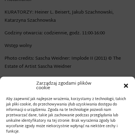
KURATORZY: Heiner L. Beisert, Jakub Szachnowski,
Katarzyna Szachnowska
Godziny otwarcia: codziennie, godz. 11:00-16:00
Wstęp wolny
Photo credits: Sascha Weidner: Implode II (2011) © The
Estate of Artist Sascha Weidner
Zarządzaj zgodami plików
cookie
Wystawa przybliża współczesną fotografię niemiecką
Aby zapewnić jak najlepsze wrażenia, korzystamy z technologii, takich
przez pryzmat książki fotograficznej, sytuując te prace
jak pliki cookie, do przechowywania i/lub uzyskiwania dostępu do
w szerszym dialogu między Niemcami a Polską. Fotografia
informacji o urządzeniu. Zgoda na te technologie pozwoli nam
przetwarzać dane, takie jak zachowanie podczas przeglądania lub
w obu krajach rozwijała się w powiązanych ze sobą
unikalne identyfikatory na tej stronie. Brak wyrażenia zgody lub
europejskich kontekstach artystycznych, politycznych
wycofanie zgody może niekorzystnie wpłynąć na niektóre cechy i
funkcje.
i społecznych.
Common Ground
stawia tezę, że aby