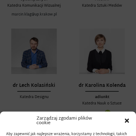
Katedra Komunikacji Wizualnej
Katedra Sztuki Mediów
marcin.klag@up.krakow.pl
dr Lech Kolasiński
dr Karolina Kolenda
Katedra Designu
adiunkt
Katedra Nauk o Sztuce
ORCID:
Zarządzaj zgodami plików
cookie
Aby zapewnić jak najlepsze wrażenia, korzystamy z technologii, takich