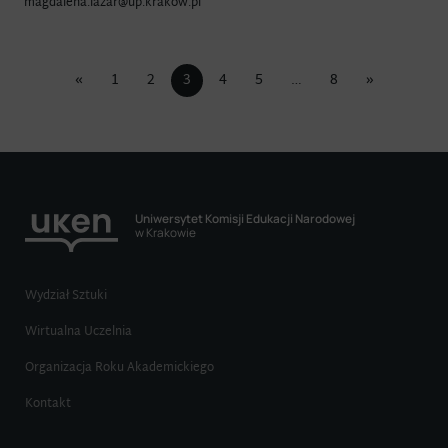
magdalena.lazar@up.krakow.pl
«
1
2
3
4
5
…
8
»
Uniwersytet Komisji Edukacji Narodowej
w Krakowie
Wydział Sztuki
Wirtualna Uczelnia
Organizacja Roku Akademickiego
Kontakt