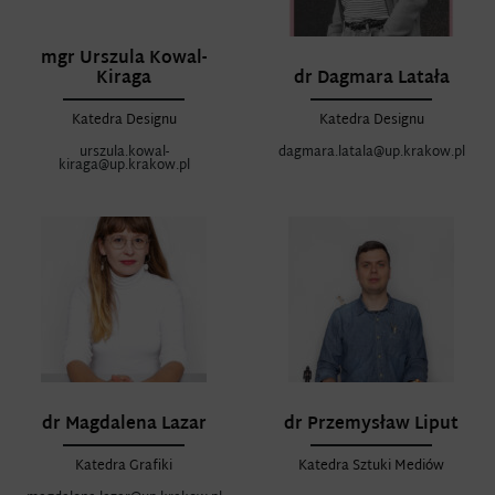
mgr Urszula Kowal-
Kiraga
dr Dagmara Latała
Katedra Designu
Katedra Designu
urszula.kowal-
dagmara.latala@up.krakow.pl
kiraga@up.krakow.pl
dr Magdalena Lazar
dr Przemysław Liput
Katedra Grafiki
Katedra Sztuki Mediów