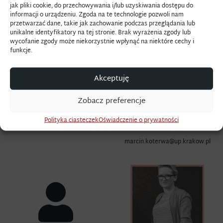
jak pliki cookie, do przechowywania i/lub uzyskiwania dostępu do
informacji o urządzeniu. Zgoda na te technologie pozwoli nam
przetwarzać dane, takie jak zachowanie podczas przeglądania lub
unikalne identyfikatory na tej stronie. Brak wyrażenia zgody lub
wycofanie zgody może niekorzystnie wpłynąć na niektóre cechy i
funkcje.
Akceptuję
dr Natalia Kopytko
mgr Marcin Koterwa
Zobacz preferencje
pracownik inżynieryjno
techniczny
Polityka ciasteczek
Oświadczenie o prywatności
Katedra Designu
marcin.koterwa@up.krakow.pl