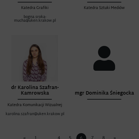
Katedra Grafiki
Katedra Sztuki Mediów
bogna.sroka-
mucha@uken.krakow.pl
dr Karolina Szafran-
Kamrowska
mgr Dominika Śniegocka
Katedra Komunikacji Wizualnej
karolina.szafran@uken.krakow.pl
«
1
…
4
5
6
7
8
»