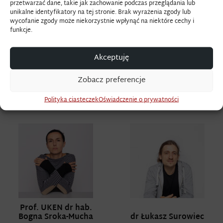
przetwarzać dane, takie jak zachowanie podczas przeglądania lub
unikalne identyfikatory na tej stronie. Brak wyrażenia zgody lub
wycofanie zgody może niekorzystnie wpłynąć na niektóre cechy i
funkcje.
dr Wojciech Sobczyk
dr Wioletta Sowa
Akceptuję
koordynator kierunku
Katedra Sztuki Mediów
Art&Design
Zobacz preferencje
Katedra Grafiki
Polityka ciasteczek
Oświadczenie o prywatności
wojciech.sobczyk@up.krakow.pl
Prof. UKEN dr hab.
Bogna Sroka-Mucha
dr Łukasz Surowiec