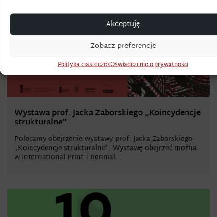
Akceptuję
Zobacz preferencje
Polityka ciasteczek
Oświadczenie o prywatności
Wystawa prof. Jacka Zaborskiego „Koincydencje
strukturalne”
Polecamy obejrzenie wystawy prof. Jacka Zaborskiego
„Koincydencje strukturalne”. Wystawę obejrzeć można
w International Print Triennial...