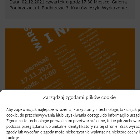
Data: 02.12.2021 czwartek o godz 17:30 Miejsce: Galeria
Podbrzezie, ul. Podbrzezie 3, Kraków Język: Wydarzenie...
Zarządzaj zgodami plików cookie
Wystawa grafiki pt. „Warsztat — dwie pochwały
i...
Aby zapewnić jak najlepsze wrażenia, korzystamy z technologii, takich jak pl
cookie, do przechowywania i/lub uzyskiwania dostępu do informacji o urząd
Wkrótce otwarcie wystawa „Warsztat — dwie pochwały i
Zgoda na te technologie pozwoli nam przetwarzać dane, takie jak zachowa
nagana”, w której bierze udział grupa naszych...
podczas przeglądania lub unikalne identyfikatory na tej stronie. Brak wyra
zgody lub wycofanie zgody może niekorzystnie wpłynąć na niektóre cechy i
funkcje.