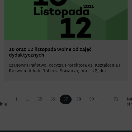
10 oraz 12 listopada wolne od zajęć
dydaktycznych
Szanowni Państwo, decyzją Prorektora ds. Kształcenia i
Rozwoju dr hab. Roberta Stawarza, prof. UP, dni...
1
…
55
56
57
58
59
…
72
Na
dnia
st