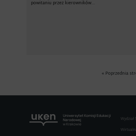
powitaniu przez kierowników...
« Poprzednia st
Uniwersytet Komisji Edukacji
Wydział 
Narodowej
w Krakowie
Wirtualn