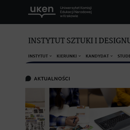
Uniwersytet Komisji
Edukacji Narodowej
w Krakowie
INSTYTUT SZTUKI I DESIGN
INSTYTUT
KIERUNKI
KANDYDAT
STUD
AKTUALNOŚCI