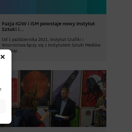
Fuzja IGiW i ISM powstaje nowy Instytut
Sztuki i...
Od 1 października 2021, Instytut Grafiki i
Wzornictwa łączy się z Instytutem Sztuki Mediów
tworząc...
e.