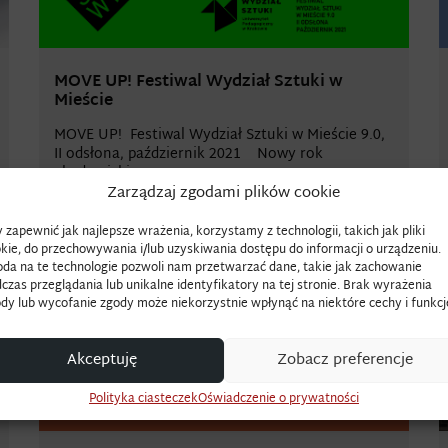
MOVE UP! Festiwal Wydział Sztuki w
Mieście
MOVE UP! Festiwal Wydział Sztuki w Mieście 9.0,
II odsłona, październik 2021 Nowy rok
akademicki...
Zarządzaj zgodami plików cookie
 zapewnić jak najlepsze wrażenia, korzystamy z technologii, takich jak pliki
kie, do przechowywania i/lub uzyskiwania dostępu do informacji o urządzeniu.
da na te technologie pozwoli nam przetwarzać dane, takie jak zachowanie
czas przeglądania lub unikalne identyfikatory na tej stronie. Brak wyrażenia
dy lub wycofanie zgody może niekorzystnie wpłynąć na niektóre cechy i funkcj
Akceptuję
Zobacz preferencje
Polityka ciasteczek
Oświadczenie o prywatności