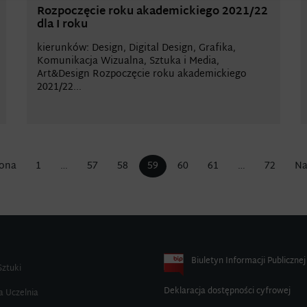
Rozpoczęcie roku akademickiego 2021/22
dla I roku
kierunków: Design, Digital Design, Grafika,
Komunikacja Wizualna, Sztuka i Media,
Art&Design Rozpoczęcie roku akademickiego
2021/22...
rona
1
…
57
58
59
60
61
…
72
Na
Biuletyn Informacji Publicznej
Sztuki
Deklaracja dostępności cyfrowej
a Uczelnia