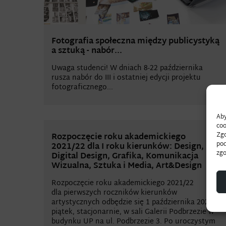
Fotografia społeczna między publicystyką
a sztuką - nabór...
Uwaga studenci! W dniach 8-22 października
rusza nabór do III i ostatniej edycji projektu
fotograficznego...
Aby
coo
Zgo
Rozpoczęcie roku akademickiego
pod
2021/22 dla I roku kierunków: Design,
zgo
Digital Design, Grafika, Komunikacja
Wizualna, Sztuka i Media, Art&Design
Rozpoczęcie roku akademickiego 2021/22
dla pierwszych roczników kierunków
artystycznych odbędzie się 1 października 2021, w
piątek, stacjonarnie, w sali Galerii Podbrzezie w
budynku UP na ul. Podbrzezie 3. Po uroczystym