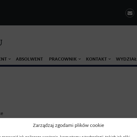
U
ENT
ABSOLWENT
PRACOWNIK
KONTAKT
WYDZIAŁ
ce
Zarządzaj zgodami plików cookie
.krakow.pl