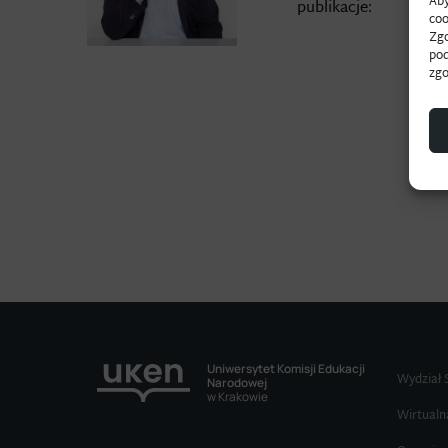
Aby
publikacje:
coo
Zgo
pod
zgo
Uniwersytet Komisji Edukacji
Wydział 
Narodowej
w Krakowie
Wirtualn