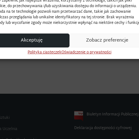
 zapewnić jak najlepsze wrażenia, korzystamy z technologii, takich jak pliki
kie, do przechowywania i/lub uzyskiwania dostępu do informacji o urządzeniu.
da na te technologie pozwoli nam przetwarzać dane, takie jak zachowanie
czas przeglądania lub unikalne identyfikatory na tej stronie. Brak wyrażenia
dy lub wycofanie zgody może niekorzystnie wpłynąć na niektóre cechy i funkcj
Akceptuję
Zobacz preferencje
Polityka ciasteczek
Oświadczenie o prywatności
Biuletyn Informacji Publicznej
Sztuki
Deklaracja dostępności cyfrowej
a Uczelnia