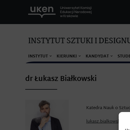
Uniwersytet Komisji
Edukacji Narodowej
w Krakowie
INSTYTUT SZTUKI I DESIGN
INSTYTUT
KIERUNKI
KANDYDAT
STUD
dr Łukasz Białkowski
Katedra Nauk o Sztu
lukasz.bialkowski@up