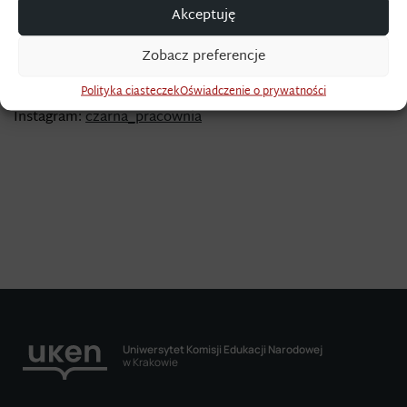
Akceptuję
Cyklicznej teczki zawierającej prace graficzne studentów
i absolwentów. Aktualnie realizuje prace w ulubionej
Zobacz preferencje
technice collage oraz video.
wolnawatroba.blogspot.com
Polityka ciasteczek
Oświadczenie o prywatności
Instagram:
czarna_pracownia
Uniwersytet Komisji Edukacji Narodowej
w Krakowie