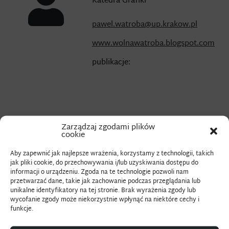
Katedra Grafiki
pawel.watroba@up.krakow.pl
www.wolnawatroba.blogspot.com
publikacje:
Zarządzaj zgodami plików
Urodzony 1974 roku w Ostrowcu Świętokrzyskim. Dyplom
cookie
w pracowni malarstwa dr hab. Aleksandra Pieńka na UP
Aby zapewnić jak najlepsze wrażenia, korzystamy z technologii, takich
w Krakowie. W 2002 zatrudniony na stanowisku naukowo-
jak pliki cookie, do przechowywania i/lub uzyskiwania dostępu do
technicznym w pracowni grafiki warsztatowej
informacji o urządzeniu. Zgoda na te technologie pozwoli nam
przetwarzać dane, takie jak zachowanie podczas przeglądania lub
oraz fotograficznej. Autor wystaw indywidualnych
unikalne identyfikatory na tej stronie. Brak wyrażenia zgody lub
i grupowych min: 1998 „Politura” – fotogramy, Galeria 5A,
wycofanie zgody może niekorzystnie wpłynąć na niektóre cechy i
funkcje.
2001 „Sześć ciał” – malarstwo, Pałac Sztuki.
W 2017 współzałożyciel i uczestnik „Teki mazowieckiej”.