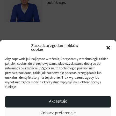
publikacje:
Urodzony 1972 w Mszanie Dolnej. Absolwent Wydziału
Zarządzaj zgodami plików
cookie
Grafiki ASP w Krakowie. Artysta wizualny, twórca
kameralnych form animowanych i eksperymentalnych,
Aby zapewnić jak najlepsze wrażenia, korzystamy z technologii, takich
jak pliki cookie, do przechowywania i/lub uzyskiwania dostępu do
które realizuje pod szyldem Laboratorium Obrazów
informacji o urządzeniu. Zgoda na te technologie pozwoli nam
Ruchomych. W swoich pracach eksploruje sferę stanów
przetwarzać dane, takie jak zachowanie podczas przeglądania lub
unikalne identyfikatory na tej stronie. Brak wyrażenia zgody lub
psychicznych i reakcji na bodźce świata zewnętrznego.
wycofanie zgody może niekorzystnie wpłynąć na niektóre cechy i
Autor opracowań plastycznych filmów reklamowych,
funkcje.
czołówek animowanych, wizualizacji i teledysków.
Akceptuję
Udział w licznych festiwalach i pokazach sztuki video, filmu
eksperymentalnego i animacji w kraju i zagranicą.
Zobacz preferencje