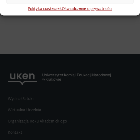
Polityka ciasteczek
Oświadczenie o prywatności
Uniwersytet Komisji Edukacji Narodowej
w Krakowie
Wydział Sztuki
Wirtualna Uczelnia
Organizacja Roku Akademickiego
Kontakt