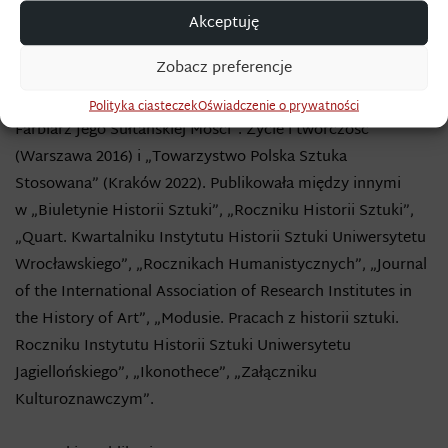
prac dyplomowych na kierunkach licencjackim Design
Akceptuję
i magisterskim Art & Design.
Zobacz preferencje
Autorka monografii „Stanisław Chlebowski, „Nadworny
Polityka ciasteczek
Oświadczenie o prywatności
Farbiarz Jego Sułtańskiej Mości”. Życie i twórczość”
(Warszawa 2016) i „Towarzystwo Polska Sztuka
Stosowana” (Kraków 2022). Publikowała między innymi
w „Biuletynie Historii Sztuki”, „Roczniku Historii Sztuki”,
„Quart. Kwartalniku Instytutu Historii Sztuki Uniwersytetu
Wrocławskiego”, „Rocznikach Humanistycznych”, „Journal
of the International Association of Research Institutes in
the History of Art”, „Modusie. Pracach z historii sztuki.
Roczniku Instytutu Historii Sztuki Uniwersytetu
Jagiellońskiego”, „Ikonothece”, „Załączniku
Kulturoznawczym”.