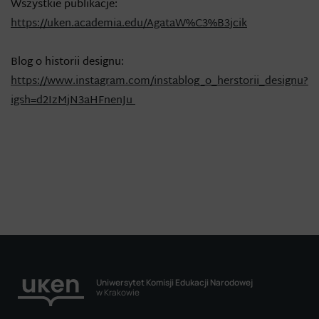
Wszystkie publikacje:
https://uken.academia.edu/AgataW%C3%B3jcik
Blog o historii designu:
https://www.instagram.com/instablog_o_herstorii_designu?
igsh=d2IzMjN3aHFnenJu
Uniwersytet Komisji Edukacji Narodowej
w Krakowie