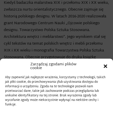
Kiedyś badaczka malarstwa XIX i przełomu XIX i XX wieku,
zwłaszcza nurtu orientalistycznego. Obecnie zajmuje się
historią polskiego designu. W latach 2016-2020 realizowała
grant Narodowego Centrum Nauki „Ojcowie polskiego
designu. Towarzystwo Polska Sztuka Stosowana.
Architektura wnętrz i meblarstwo”. Jego wynikiem stał się
cykl tekstów na temat polskich wnętrz i mebli przełomu
XIX i XX wieku i monografia Towarzystwa Polska Sztuka
Stosowana. Obecnie przygotowuje do druku książkę
o Państwowej Szkoły Sztuk Zdobniczych i Przemysłu
Zarządzaj zgodami plików
cookie
Artystycznego w Krakowie.
Po godzinach pisze na Instagramie blog o herstorii designu.
Aby zapewnić jak najlepsze wrażenia, korzystamy z technologii, takich
jak pliki cookie, do przechowywania i/lub uzyskiwania dostępu do
informacji o urządzeniu. Zgoda na te technologie pozwoli nam
Wykłada historię designu i projektowania graficznego
przetwarzać dane, takie jak zachowanie podczas przeglądania lub
unikalne identyfikatory na tej stronie. Brak wyrażenia zgody lub
na świecie i w Polsce. Prowadzi także kursy dotyczące
wycofanie zgody może niekorzystnie wpłynąć na niektóre cechy i
historii architektury wnętrz mieszkalnych i tendencji
funkcje.
we współczesnym designie. Jest promotorką teoretycznych