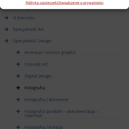
Polityka ciasteczek
Oświadczenie o prywatności
Art & Design (studia 2 stopnia)
O kierunku
Specjalność Art
Specjalność Design
Animacja i motion graphic
Concept Art
Digital Design
Fotografia
Fotografia / dokument
Fotografia (produkt – dokumentacja –
reportaż)
Fotografia / kreacja